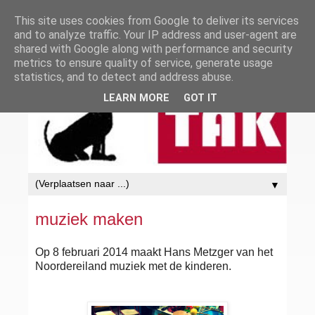
This site uses cookies from Google to deliver its services
and to analyze traffic. Your IP address and user-agent are
shared with Google along with performance and security
metrics to ensure quality of service, generate usage
statistics, and to detect and address abuse.
LEARN MORE
GOT IT
▼
muziek maken
Op 8 februari 2014 maakt Hans Metzger van het
Noordereiland muziek met de kinderen.