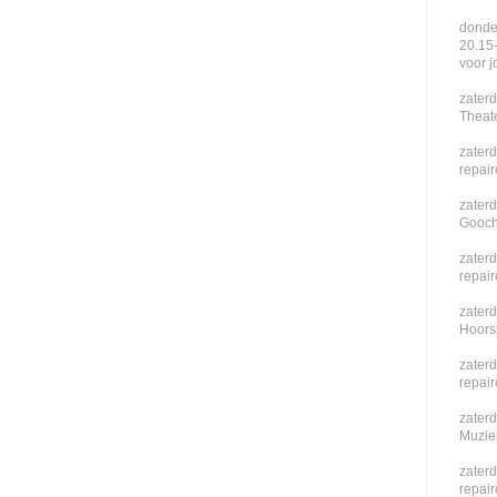
donde
20.15
voor j
zaterd
Theat
zaterd
repai
zaterd
Gooch
zater
repai
zater
Hoors
zaterd
repai
zaterd
Muzie
zaterd
repai