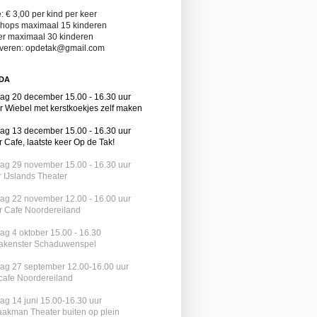
: € 3,00 per kind per keer
hops maximaal 15 kinderen
er maximaal 30 kinderen
veren: opdetak@gmail.com
DA
dag 20 december 15.00 - 16.30 uur
r Wiebel met kerstkoekjes zelf maken
dag 13 december 15.00 - 16.30 uur
 Cafe, laatste keer Op de Tak!
dag 29 november 15.00 - 16.30 uur
 IJslands Theater
dag 22 november 12.00 - 16.00 uur
r Cafe Noordereiland
ag 4 oktober 15.00 - 16.30
akenster Schaduwenspel
dag 27 september 12.00-16.00 uur
rcafe Noordereiland
ag 14 juni 15.00-16.30 uur
aakman Theater buiten op plein