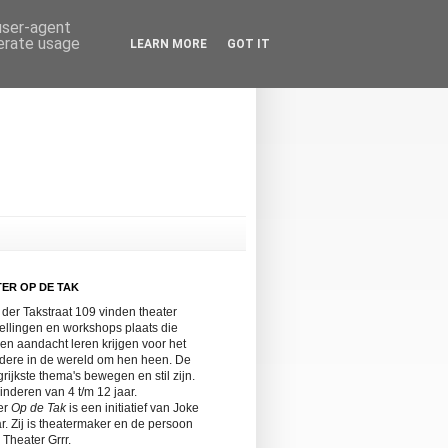
 user-agent
nerate usage
LEARN MORE
GOT IT
ER OP DE TAK
 der Takstraat 109 vinden theater
ellingen en workshops plaats die
en aandacht leren krijgen voor het
ndere in de wereld om hen heen. De
rijkste thema's bewegen en stil zijn.
inderen van 4 t/m 12 jaar.
er
Op de Tak
is een initiatief van Joke
r. Zij is theatermaker en de persoon
 Theater Grrr.