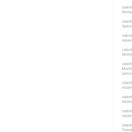
zaterd
Works
zaterd
Speci
zaterd
repai
zaterd
Works
zaterd
Muzika
specu
zaterd
repai
zaterd
Works
zaterd
repai
zaterd
Theate