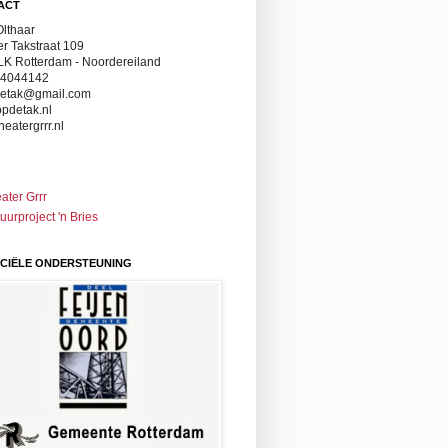
ACT
Olthaar
r Takstraat 109
LK Rotterdam - Noordereiland
-14044142
detak@gmail.com
pdetak.nl
eatergrrr.nl
ater Grrr
uurproject 'n Bries
NCIËLE ONDERSTEUNING