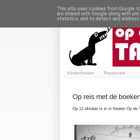
This site uses cookies from Google to 
are shared with Google along with per
statistics, and to detect and address
Kindertheater
Repaircafé
Op reis met de boeken
Op 12 oktober is er in theater Op de