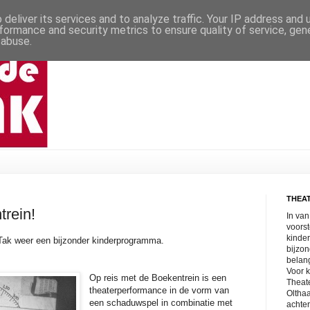
deliver its services and to analyze traffic. Your IP address and
formance and security metrics to ensure quality of service, ge
 abuse.
THEAT
trein!
In van
voorst
kinder
 Tak weer een bijzonder kinderprogramma.
bijzo
belang
Voor k
Op reis met de Boekentrein is een
Theat
theaterperformance in de vorm van
Olthaa
een schaduwspel in combinatie met
achter