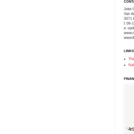
CONT
Joke 
Van de
3071 
t: 06
e: op
www.o
www.th
LINKS
The
Nat
FINA