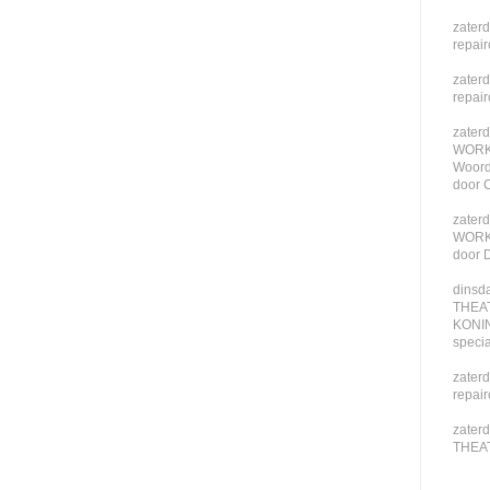
zaterd
repai
zaterd
repai
zaterd
WORKS
Woor
door 
zaterd
WORKS
door 
dinsda
THEA
KONI
speci
zaterd
repai
zaterd
THEA