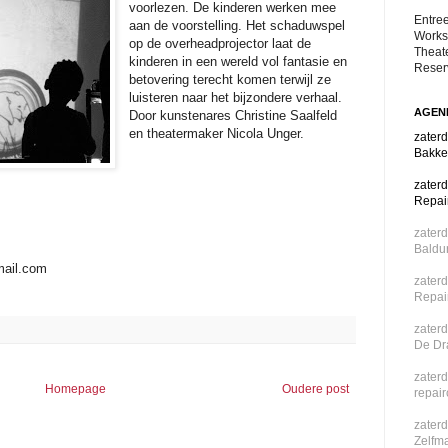
voorlezen. De kinderen werken mee
Entree
aan de voorstelling. Het schaduwspel
Works
op de overheadprojector laat de
Theat
kinderen in een wereld vol fantasie en
Reser
betovering terecht komen terwijl ze
luisteren naar het bijzondere verhaal.
AGEN
Door kunstenares Christine Saalfeld
en theatermaker Nicola Unger.
zater
Bakke
zater
Repair
zater
Baldur
mail.com
zater
Repai
zaterd
De Dr
zater
Homepage
Oudere post
repai
zaterd
Zelfm